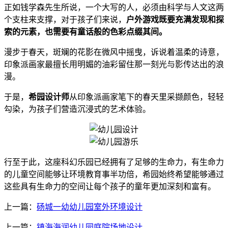
正如钱学森先生所说，一个大写的人，必须由科学与人文这两
个支柱来支撑，对于孩子们来说，
户外游戏既要充满发现和探
索的元素，也需要有童话般的色彩点缀其间。
漫步于春天，斑斓的花影在微风中摇曳，诉说着温柔的诗意，
印象派画家最擅长用明媚的油彩留住那一刻光与影传达出的浪
漫。
于是，
希园设计师
从印象派画家笔下的春天里采撷颜色，轻轻
勾染，为孩子们营造沉浸式的艺术体验。
行至于此，这座科幻乐园已经拥有了足够的生命力，有生命力
的儿童空间能够让环境教育事半功倍，希园始终希望能够通过
这些具有生命力的空间让每个孩子的童年更加深刻和富有。
上一篇：
砀城一幼幼儿园室外环境设计
上一篇：
镇海海润幼儿园庭院场地设计