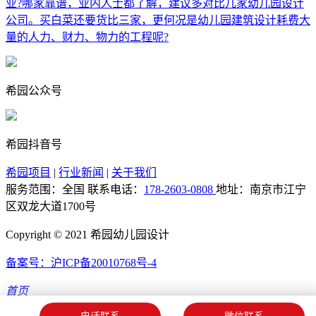
业?哪家靠谱，业内人士都了解，建议多对比几家幼儿园设计
公司。买白菜还要货比三家，更何况是幼儿园建筑设计耗费大
量的人力、财力、物力的工程呢?
希园公众号
希园抖音号
希园项目
|
行业新闻
|
关于我们
服务范围：全国
联系电话：
178-2603-0808
地址：南京市江宁
区双龙大道1700号
Copyright © 2021 希园幼儿园设计
备案号：沪ICP备20010768号-4
首页
免费报价