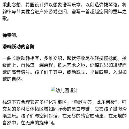
秉此念想，希园设计师以想象谱写乐章，以创造弹拨琴弦，将
韵律与节奏糅合进户外游戏空间，谱写一首超越空间的童年之
歌。
弹奏吧,
滑响跃动的音阶
一曲长歌动静相宜，多维交织，起伏停收尽在轻挵慢捻间。拾
级而上，自栈道一端启程，抵达艺术之境，延绵遐思如凯旋而
歌的高音谱号。孩子们于其中，或动或立，举目四望，入眼如
歌的自然。
栈道下方合理安置多样化功能区，“渔歌互答，此乐何极”，可
交互的多材质体拓区域如同弹奏的黑白琴键，应答孩子攀爬滑
滚之乐。孩子们与空间对话，在无尽的感官触动里，在无垠的
自然中，在无声的旋律间。