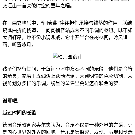
交汇出一首突破时空的童年之唱。
在一曲交响乐中，“间奏曲”往往担任承接与铺垫的作用。联结
蜿蜒曲折的栈道，一间间播音站成为不同乐调的枢纽。既不如
大调轩昂，也不像小调悲戚，它半开半合在树林间，吟风诵
雨，听雪咏月。
孩子们畅行其间，于每间小屋中演奏不同的乐段，他们是音符
的精灵，充溢于五线谱上跃动流淌。天窗明快的色彩切割，为
视角划分多样的乐调。纷呈的童谣里会是怎样彩色的梦?
谱写吧,
越过时间的长歌
德国音乐教育家奥尔夫认为，音乐不仅是一种外界的言语，更
是内心世界对外界的回响。音乐是集探究、发现、表现和创造