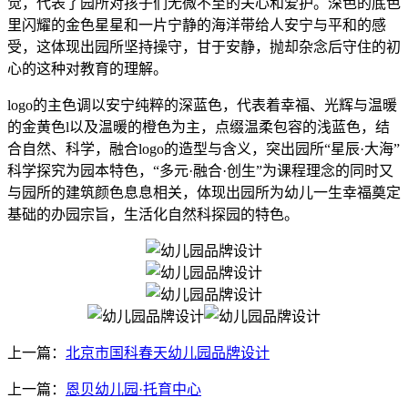
觉，代表了园所对孩子们无微不至的关心和爱护。深色的底色
里闪耀的金色星星和一片宁静的海洋带给人安宁与平和的感
受，这体现出园所坚持操守，甘于安静，抛却杂念后守住的初
心的这种对教育的理解。
logo的主色调以安宁纯粹的深蓝色，代表着幸福、光辉与温暖
的金黄色l以及温暖的橙色为主，点缀温柔包容的浅蓝色，结
合自然、科学，融合logo的造型与含义，突出园所“星辰·大海”
科学探究为园本特色，“多元·融合·创生”为课程理念的同时又
与园所的建筑颜色息息相关，体现出园所为幼儿一生幸福奠定
基础的办园宗旨，生活化自然科探园的特色。
上一篇：
北京市国科春天幼儿园品牌设计
上一篇：
恩贝幼儿园·托育中心