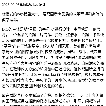
2023-06-03
希园幼儿园设计
标徽式的logo稳重大气，展现园所高品质的教学环境和高端的
教学理念。
logo的主体是以“星辰”的字母“c”进行设计。字母像是一轮弯
月，一个温柔的托起一片海洋、托起一汪清水、托起一条欢快
活泼海豚的手，也像是一个温暖的怀抱，像是托起星辰的手。
“星星”存在于浩瀚星空，给人以广阔无垠，美好而充满希望，
字母“c"里的图案像是划过夜空的流星，灵动、耀眼，代表着
老师对孩子们，园所对老师、对孩子们美好的愿望和期待;被
字母守护着大胆探索的闪烁星辰像是勇敢追逐、自由活泼的孩
子，在教师的关心爱护和引领中茁壮成长。这体现园所坚持的
“敞开爱的怀抱，让每一个幼儿富有个性地成长”，教师的成长
亦如此的教育态度。字母里的一片水体现出园所“澄”的教育状
态的同时又突出园所地域文化的特色。
放在盾牌里的图案充满了守护、保护的感觉，logo最上方闪耀
的王冠和簇拥着盾牌的橄榄枝充满着守护、引导、闪耀的感