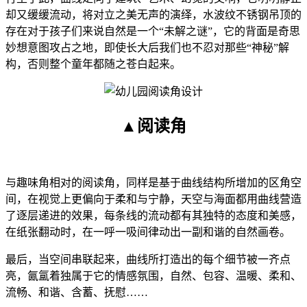
却又缓缓流动，将对立之美无声的演绎，水波纹不锈钢吊顶的
存在对于孩子们来说自然是一个“未解之谜”，它的背面是奇思
妙想意图攻占之地，即使长大后我们也不忍对那些“神秘”解
构，否则整个童年都随之苍白起来。
▲阅读角
与趣味角相对的阅读角，同样是基于曲线结构所增加的区角空
间，在视觉上更偏向于柔和与宁静，天空与海面都用曲线营造
了逐层递进的效果，每条线的流动都有其独特的态度和美感，
在纸张翻动时，在一呼一吸间律动出一副和谐的自然画卷。
最后，当空间串联起来，曲线所打造出的每个细节被一齐点
亮，氤氲着独属于它的情感氛围，自然、包容、温暖、柔和、
流畅、和谐、含蓄、抚慰……