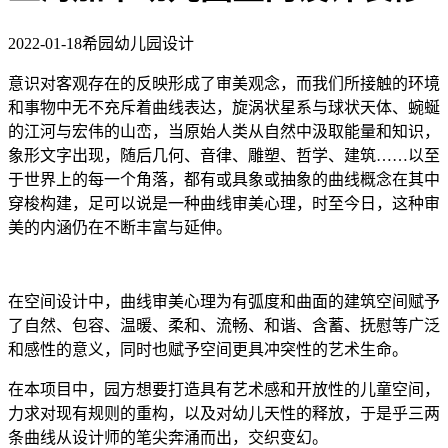
2022-01-18
希园幼儿园设计
意识对客观存在的反映形成了审美观念，而我们所接触的环境
和事物中无不充斥着曲线表达，旋涡状星系与球状天体、蜿蜒
的江河与宏伟的山峦，当原始人类从自然中汲取能量和知识，
象形文字出现，随后几何、音律、雕塑、哲学、建筑……以至
于世界上的每一个角落，都有或具象或抽象的曲线概念在其中
穿梭构建，足可以说是一种曲线审美心理，时至今日，这种审
美的内涵仍在不断丰富与延伸。
在空间设计中，曲线审美心理为有弧度和曲面的建筑空间赋予
了自然、包容、温暖、柔和、流畅、和谐、含蓄、抚慰等广泛
和感性的意义，同时也赋予空间更具冲突性的艺术生命。
在本项目中，园方想要打造具有艺术感和开放性的儿童空间，
力求对现有规则的重构，以及对幼儿天性的释放，于是乎三两
条曲线从设计师的笔尖奔涌而出，交织变幻。