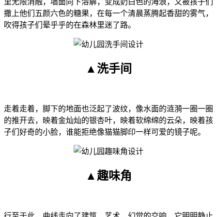
里无限消融，墙面向下溶解，变成奶白色的海浪，又被孩子们
撒上他们五颜六色的糖果，在每一个清晨蒸腾起香甜的雾气，
吹得孩子们晕乎乎的在森林里迷了路。
▲洗手间
走着走着，脚下的地面也泛起了波纹，像水面的涟漪一圈一圈
的推开去，映着金灿灿的银杏叶，映着软绵绵的云朵，映着孩
子们好奇的小脸，谁能拒绝像猫猫脚印一样可爱的镜子呢。
▲趣味角
行至于此，曲线走向了建筑、艺术、幻觉的交响，它明明静止