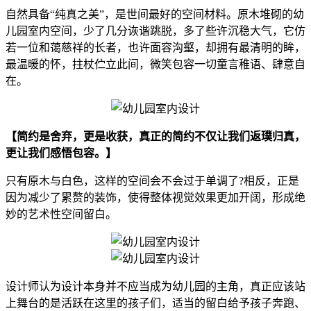
自然具备“纯真之美”，是世间最好的空间材料。原木堆砌的幼
儿园室内空间，少了几分诙谐跳脱，多了些许沉稳大气，它仿
若一位和蔼慈祥的长者，也许面容沟壑，却拥有最清明的眸，
最温暖的怀，拄杖伫立此间，微笑包容一切童言稚语、肆意自
在。
【简约是舍弃，更是收获，真正的简约不仅让我们返璞归真，
更让我们感悟包容。】
只有原木与白色，这样的空间会不会过于单调了?相反，正是
因为减少了累赘的装饰，使得整体视觉效果更加开阔，形成绝
妙的艺术性空间留白。
设计师认为设计本身并不应当成为幼儿园的主角，真正应该站
上舞台的是活跃在这里的孩子们，适当的留白给予孩子奔跑、