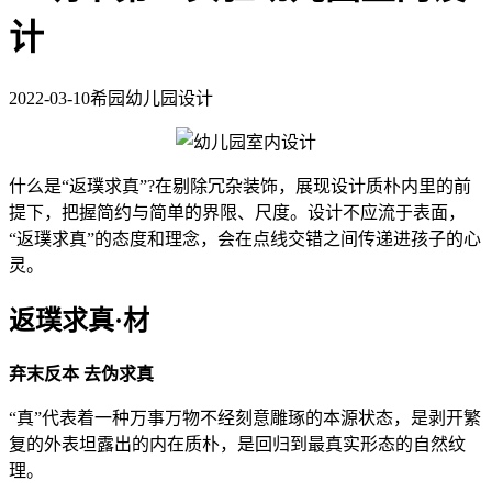
计
2022-03-10
希园幼儿园设计
什么是“返璞求真”?在剔除冗杂装饰，展现设计质朴内里的前
提下，把握简约与简单的界限、尺度。设计不应流于表面，
“返璞求真”的态度和理念，会在点线交错之间传递进孩子的心
灵。
返璞求真·材
弃末反本 去伪求真
“真”代表着一种万事万物不经刻意雕琢的本源状态，是剥开繁
复的外表坦露出的内在质朴，是回归到最真实形态的自然纹
理。